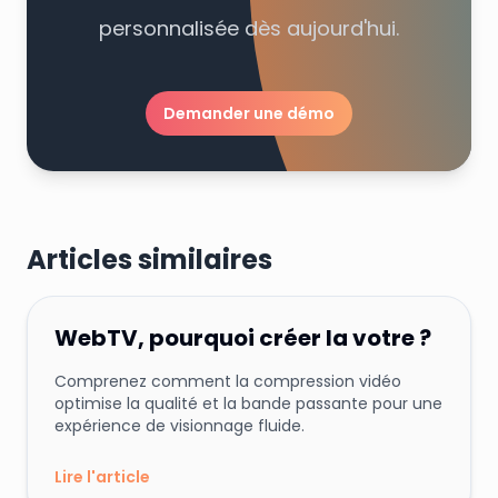
personnalisée dès aujourd'hui.
Demander une démo
Articles similaires
Team
Streamfizz
10 mai 2025
T
Conseils et Astuces
Marketing
WebTV, pourquoi créer la votre ?
Comprenez comment la compression vidéo
optimise la qualité et la bande passante pour une
expérience de visionnage fluide.
Lire l'article