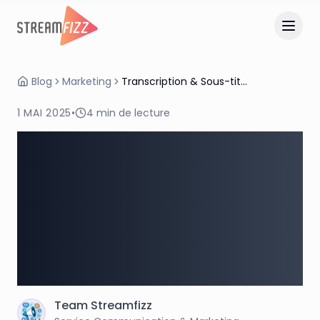
Blog
Marketing
Transcription & Sous-titres : le duo indispensable pour booster l’accessibilité et le SEO de vos vidéos
1 MAI 2025
•
4
min de lecture
Transcription & Sous-
titres : le duo
indispensable pour
booster l’accessibilité
et le SEO de vos vidéos
Team
Streamfizz
T