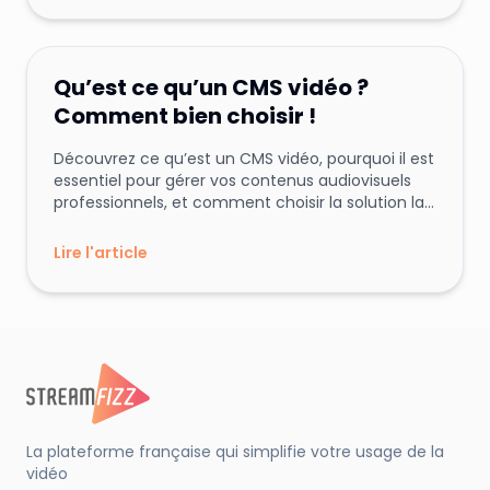
Team
Streamfizz
22 mai 2025
T
Marketing
Qu’est ce qu’un CMS vidéo ?
Comment bien choisir !
Découvrez ce qu’est un CMS vidéo, pourquoi il est
essentiel pour gérer vos contenus audiovisuels
professionnels, et comment choisir la solution la
plus adaptée à vos besoins en toute
souveraineté. Comparatif de plateformes
Lire l'article
(Streamfizz, Vimeo, Dacast, etc.) et cas d’usage
concrets à l’appui.
La plateforme française qui simplifie votre usage de la
vidéo