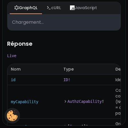
GraphQL
cURL
JavaScript
Chargement...
Réponse
Live
Nom
Type
Descr
Identi
id
ID!
Capac
couran
(NONE
AuthzCapability
!
myCapability
= auc
par le
Group
[
Group
!]!
accessGroups