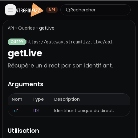
Rechercher
API
API
Queries
getLive
QUERY
https://gateway.streamfizz.live/api
getLive
Récupère un direct par son identifiant.
Arguments
Nom
Type
Description
*
Identifiant unique du direct.
id
ID!
Utilisation