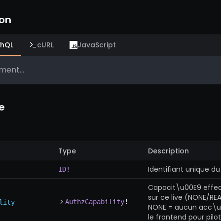
ion
hQL
cURL
JavaScript
ent...
e
Type
Description
Identifiant unique du 
ID!
Capacit\u00E9 effec
sur ce live (NONE/RE
AuthzCapability
!
lity
NONE = aucun acc\u0
le frontend pour pilote