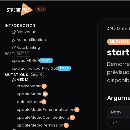
API
INTRODUCTION
API
Mutat
Bienvenue
Authentification
MUTATION
Rate Limiting
star
REST
REST API
upload
(-5 Go)
POST
Démarre l
upload multipart
(+5 Go)
POST
prévisua
MUTATIONS
GraphQL
disponibl
MEDIA
createMedia
M
updateMedia
M
Argume
deleteMedia
M
updateMediaPersonnalisation
M
Nom
updateMediaConfidentiality
M
*
id
updateMediaPermission
M