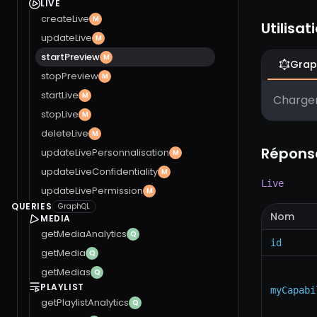
LIVE
createLive
M
Utilisat
updateLive
M
startPreview
M
Grap
stopPreview
M
startLive
M
Chargem
stopLive
M
deleteLive
M
Répons
updateLivePersonnalisation
M
updateLiveConfidentiality
M
Live
updateLivePermission
M
QUERIES
GraphQL
Nom
MEDIA
getMediaAnalytics
Q
id
getMedia
Q
getMedias
Q
PLAYLIST
myCapabi
getPlaylistAnalytics
Q