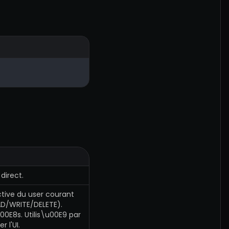
direct.
tive du user courant
AD/WRITE/DELETE).
0E8s. Utilis\u00E9 par
r l'UI.