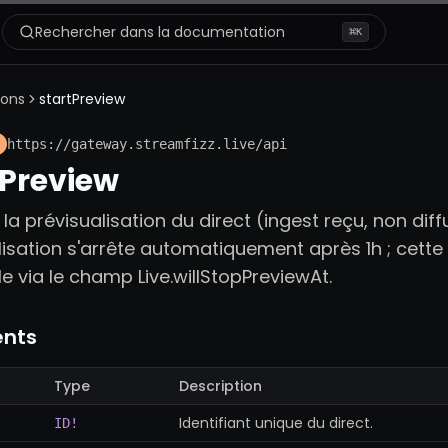
Rechercher dans la documentation
⌘
K
ions
startPreview
https://gateway.streamfizz.live/api
tPreview
a prévisualisation du direct (ingest reçu, non diff
lisation s'arrête automatiquement après 1h ; cett
e via le champ Live.willStopPreviewAt.
nts
Type
Description
Identifiant unique du direct.
ID!