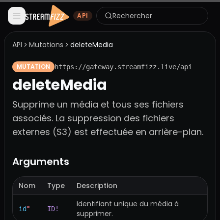
Rechercher
API
API
Mutations
deleteMedia
MUTATION
https://gateway.streamfizz.live/api
deleteMedia
Supprime un média et tous ses fichiers
associés. La suppression des fichiers
externes (S3) est effectuée en arrière-plan.
Arguments
Nom
Type
Description
Identifiant unique du média à
*
id
ID!
supprimer.