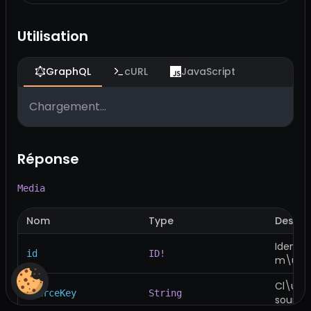
Utilisation
GraphQL
cURL
JavaScript
Chargement...
Réponse
Media
Nom
Type
Descri
Identif
id
ID!
m\u00E
Cl\u00E
sourceKey
String
source 