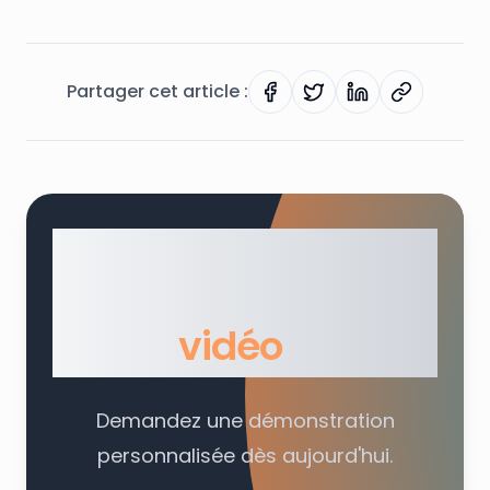
Partager cet article :
Partager sur Facebook
Partager sur Twitter
Partager sur Lin
Copier le li
Prêt à simplifier
votre usage de la
vidéo
?
Demandez une démonstration
personnalisée dès aujourd'hui.