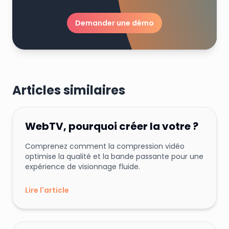
Demander une démo
Articles similaires
Team
Streamfizz
10 mai 2025
T
Conseils et Astuces
Marketing
WebTV, pourquoi créer la votre ?
Comprenez comment la compression vidéo
optimise la qualité et la bande passante pour une
expérience de visionnage fluide.
Lire l'article
Team
Streamfizz
28 mai 2025
T