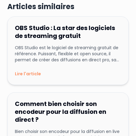
Articles similaires
Team
Streamfizz
28 mai 2025
T
Technique
Conseils et Astuces
OBS Studio : La star des logiciels
de streaming gratuit
OBS Studio est le logiciel de streaming gratuit de
référence. Puissant, flexible et open source, il
permet de créer des diffusions en direct pro, sans
dépenser un centime.
Lire l'article
Team
Streamfizz
13 mai 2025
T
Conseils et Astuces
Technique
Comment bien choisir son
encodeur pour la diffusion en
direct ?
Bien choisir son encodeur pour la diffusion en live